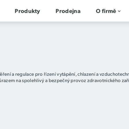
Produkty
Prodejna
O firmě
ení a regulace pro řízení vytápění, chlazení a vzduchotechn
důrazem na spolehlivý a bezpečný provoz zdravotnického zaříz