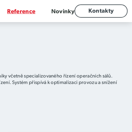
Kontakty
Reference
Novinky
iky včetně specializovaného řízení operačních sálů.
ení. Systém přispívá k optimalizaci provozu a snížení